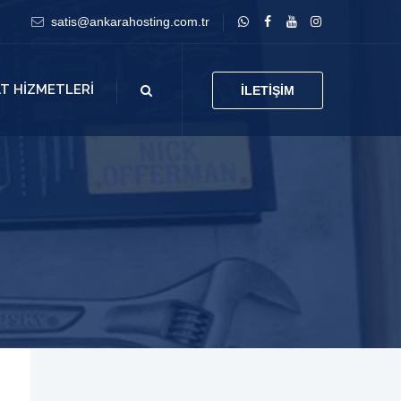
satis@ankarahosting.com.tr
AT HIZMETLERI
İLETIŞIM