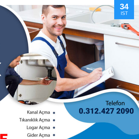
34
IST