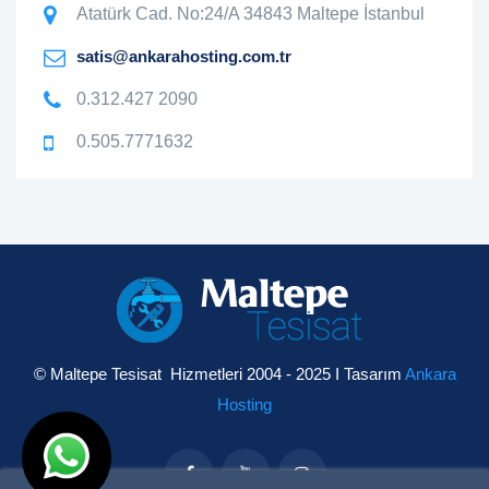
Atatürk Cad. No:24/A 34843 Maltepe İstanbul
satis@ankarahosting.com.tr
0.312.427 2090
0.505.7771632
© Maltepe Tesisat Hizmetleri 2004 - 2025 I Tasarım
Ankara
Hosting